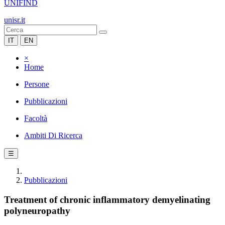
UNIFIND
unisr.it
IT
EN
×
Home
Persone
Pubblicazioni
Facoltà
Ambiti Di Ricerca
☰
Pubblicazioni
Treatment of chronic inflammatory demyelinating
polyneuropathy