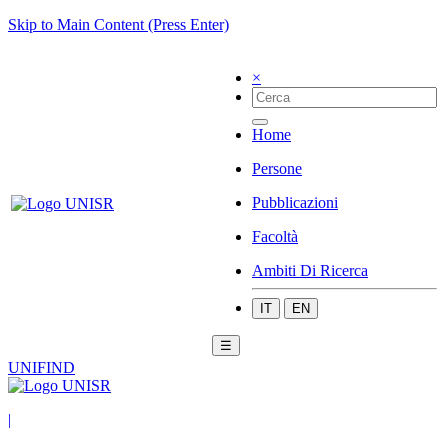
Skip to Main Content (Press Enter)
×
Home
Persone
Pubblicazioni
Facoltà
Ambiti Di Ricerca
IT
EN
☰
UNIFIND
|