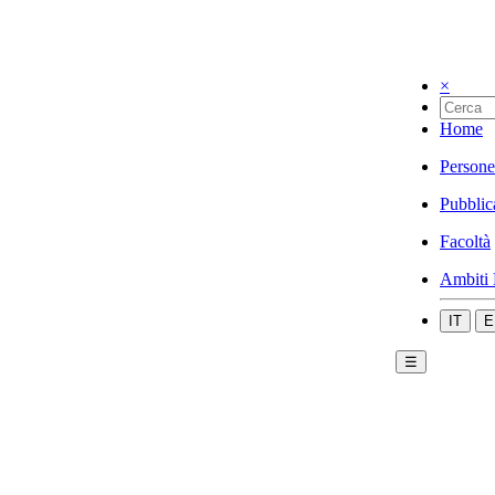
×
Home
Persone
Pubblic
Facoltà
Ambiti 
IT
E
☰