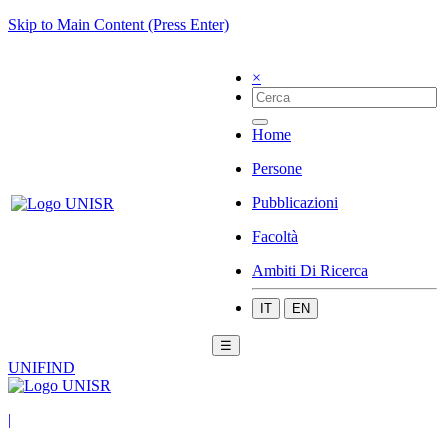
Skip to Main Content (Press Enter)
×
Home
Persone
Pubblicazioni
Facoltà
Ambiti Di Ricerca
IT
EN
☰
UNIFIND
|