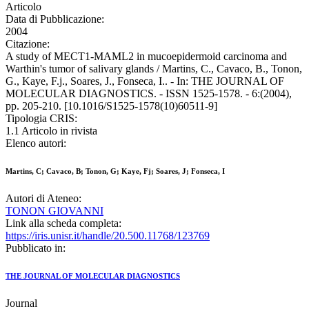
Articolo
Data di Pubblicazione:
2004
Citazione:
A study of MECT1-MAML2 in mucoepidermoid carcinoma and
Warthin's tumor of salivary glands / Martins, C., Cavaco, B., Tonon,
G., Kaye, F.j., Soares, J., Fonseca, I.. - In: THE JOURNAL OF
MOLECULAR DIAGNOSTICS. - ISSN 1525-1578. - 6:(2004),
pp. 205-210. [10.1016/S1525-1578(10)60511-9]
Tipologia CRIS:
1.1 Articolo in rivista
Elenco autori:
Martins, C; Cavaco, B; Tonon, G; Kaye, Fj; Soares, J; Fonseca, I
Autori di Ateneo:
TONON GIOVANNI
Link alla scheda completa:
https://iris.unisr.it/handle/20.500.11768/123769
Pubblicato in:
THE JOURNAL OF MOLECULAR DIAGNOSTICS
Journal