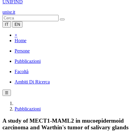
UNIFIND
unisr.it
IT
EN
×
Home
Persone
Pubblicazioni
Facoltà
Ambiti Di Ricerca
☰
Pubblicazioni
A study of MECT1-MAML2 in mucoepidermoid
carcinoma and Warthin's tumor of salivary glands