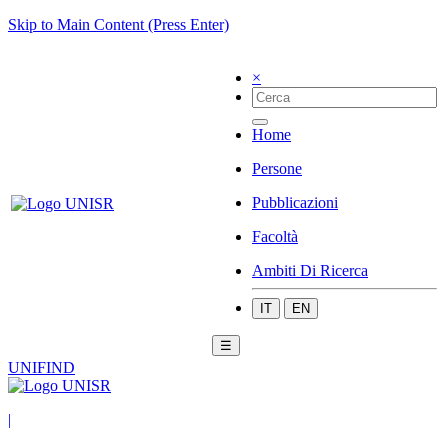
Skip to Main Content (Press Enter)
×
Home
Persone
Pubblicazioni
Facoltà
Ambiti Di Ricerca
IT
EN
☰
UNIFIND
|