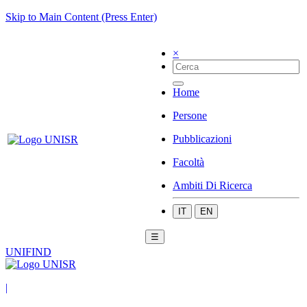
Skip to Main Content (Press Enter)
×
Home
Persone
Pubblicazioni
Facoltà
Ambiti Di Ricerca
IT
EN
☰
UNIFIND
|