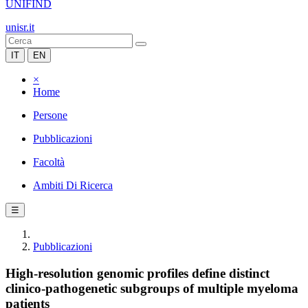
UNIFIND
unisr.it
IT
EN
×
Home
Persone
Pubblicazioni
Facoltà
Ambiti Di Ricerca
☰
Pubblicazioni
High-resolution genomic profiles define distinct
clinico-pathogenetic subgroups of multiple myeloma
patients