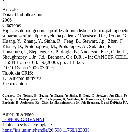
Articolo
Data di Pubblicazione:
2006
Citazione:
High-resolution genomic profiles define distinct clinico-pathogenetic
subgroups of multiple myeloma patients / Carrasco, D.r., Tonon, G.,
Huang, Y., Zhang, Y., Sinha, R., Feng, B., Stewart, J.p., Zhan, F.,
Khatry, D., Protopopova, M., Protopopov, A., Sukhdeo, K.,
Hanamura, I., Stephens, O., Barlogie, B., Anderson, K.c., Chin, L.,
Shaughnessy, ., Jr., J.d., Brennan, C.a.D.R.. - In: CANCER CELL.
- ISSN 1535-6108. - 9:(2006), pp. 313-325.
[10.1016/j.ccr.2006.03.019]
Tipologia CRIS:
1.1 Articolo in rivista
Elenco autori:
Carrasco, Dr; Tonon, G; Huang, Y; Zhang, Y; Sinha, R; Feng, B; Stewart, Jp; Zhan, F;
Khatry, D; Protopopova, M; Protopopov, A; Sukhdeo, K; Hanamura, I; Stephens, O;
Barlogie, B; Anderson, Kc; Chin, L; Shaughnessy, ; Jr., Jd; Brennan, C and DePinho RA
Autori di Ateneo:
TONON GIOVANNI
Link alla scheda completa:
https://iris.unisr.it/handle/20.500.11768/123838