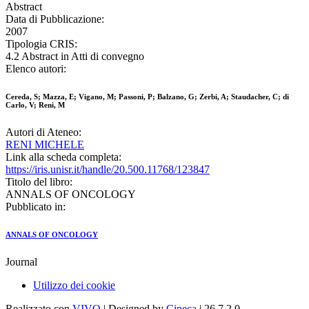
Abstract
Data di Pubblicazione:
2007
Tipologia CRIS:
4.2 Abstract in Atti di convegno
Elenco autori:
Cereda, S; Mazza, E; Vigano, M; Passoni, P; Balzano, G; Zerbi, A; Staudacher, C; di
Carlo, V; Reni, M
Autori di Ateneo:
RENI MICHELE
Link alla scheda completa:
https://iris.unisr.it/handle/20.500.11768/123847
Titolo del libro:
ANNALS OF ONCOLOGY
Pubblicato in:
ANNALS OF ONCOLOGY
Journal
Utilizzo dei cookie
Realizzato con
VIVO
| Designed by
Cineca
| 26.7.2.0