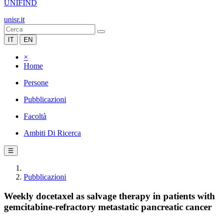
UNIFIND
unisr.it
IT
EN
×
Home
Persone
Pubblicazioni
Facoltà
Ambiti Di Ricerca
☰
Pubblicazioni
Weekly docetaxel as salvage therapy in patients with
gemcitabine-refractory metastatic pancreatic cancer