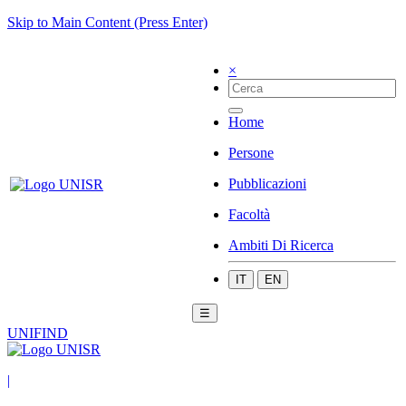
Skip to Main Content (Press Enter)
×
Home
Persone
Pubblicazioni
Facoltà
Ambiti Di Ricerca
IT
EN
☰
UNIFIND
|