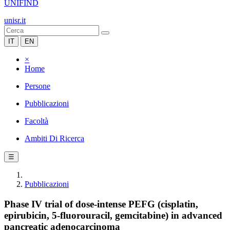
UNIFIND
unisr.it
IT
EN
×
Home
Persone
Pubblicazioni
Facoltà
Ambiti Di Ricerca
☰
Pubblicazioni
Phase IV trial of dose-intense PEFG (cisplatin,
epirubicin, 5-fluorouracil, gemcitabine) in advanced
pancreatic adenocarcinoma