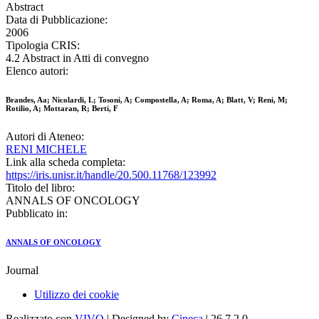
Abstract
Data di Pubblicazione:
2006
Tipologia CRIS:
4.2 Abstract in Atti di convegno
Elenco autori:
Brandes, Aa; Nicolardi, L; Tosoni, A; Compostella, A; Roma, A; Blatt, V; Reni, M;
Rotilio, A; Mottaran, R; Berti, F
Autori di Ateneo:
RENI MICHELE
Link alla scheda completa:
https://iris.unisr.it/handle/20.500.11768/123992
Titolo del libro:
ANNALS OF ONCOLOGY
Pubblicato in:
ANNALS OF ONCOLOGY
Journal
Utilizzo dei cookie
Realizzato con
VIVO
| Designed by
Cineca
| 26.7.2.0