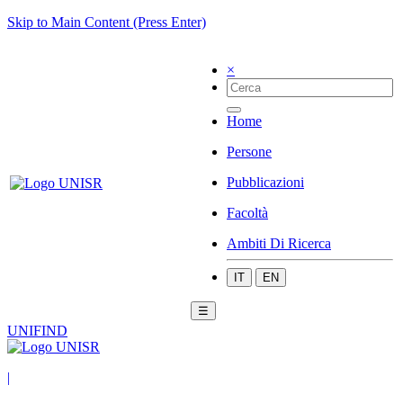
Skip to Main Content (Press Enter)
×
Home
Persone
Pubblicazioni
Facoltà
Ambiti Di Ricerca
IT
EN
☰
UNIFIND
|