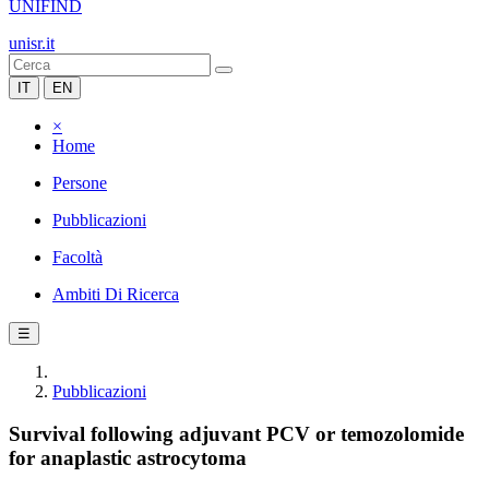
UNIFIND
unisr.it
IT
EN
×
Home
Persone
Pubblicazioni
Facoltà
Ambiti Di Ricerca
☰
Pubblicazioni
Survival following adjuvant PCV or temozolomide
for anaplastic astrocytoma