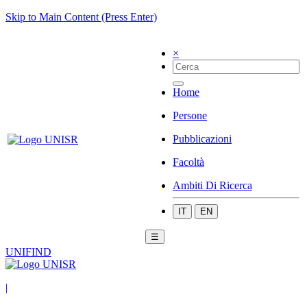
Skip to Main Content (Press Enter)
×
Home
Persone
Pubblicazioni
Facoltà
Ambiti Di Ricerca
IT
EN
☰
UNIFIND
|