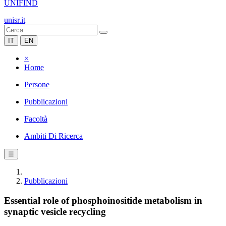
UNIFIND
unisr.it
IT
EN
×
Home
Persone
Pubblicazioni
Facoltà
Ambiti Di Ricerca
☰
Pubblicazioni
Essential role of phosphoinositide metabolism in
synaptic vesicle recycling