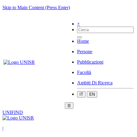
Skip to Main Content (Press Enter)
×
Home
Persone
Pubblicazioni
Facoltà
Ambiti Di Ricerca
IT
EN
☰
UNIFIND
|