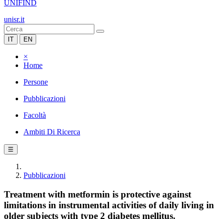
UNIFIND
unisr.it
IT
EN
×
Home
Persone
Pubblicazioni
Facoltà
Ambiti Di Ricerca
☰
Pubblicazioni
Treatment with metformin is protective against
limitations in instrumental activities of daily living in
older subjects with type 2 diabetes mellitus.