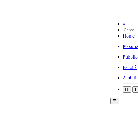
×
Home
Persone
Pubblic
Facoltà
Ambiti 
IT
E
☰