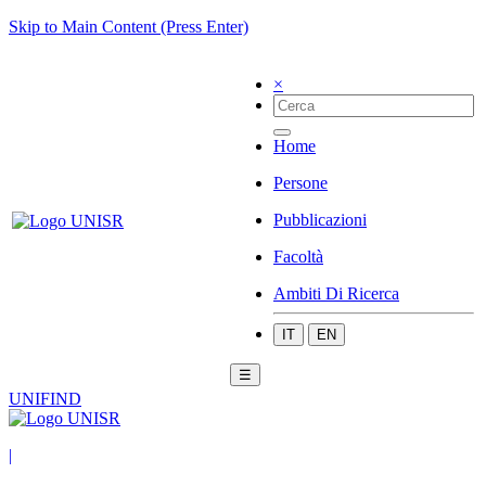
Skip to Main Content (Press Enter)
×
Home
Persone
Pubblicazioni
Facoltà
Ambiti Di Ricerca
IT
EN
☰
UNIFIND
|