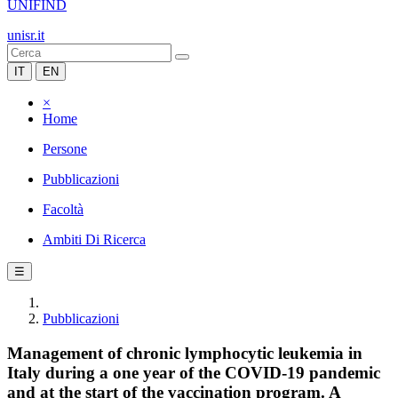
UNIFIND
unisr.it
IT
EN
×
Home
Persone
Pubblicazioni
Facoltà
Ambiti Di Ricerca
☰
Pubblicazioni
Management of chronic lymphocytic leukemia in
Italy during a one year of the COVID-19 pandemic
and at the start of the vaccination program. A