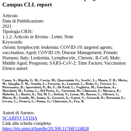
Campus CLL report
Articolo
Data di Pubblicazione:
2021
Tipologia CRIS:
1.1.2. Articolo in Rivista - Letter, Note
Keywords:
chronic lymphocytic leukemia; COVID-19; targeted agents;
vaccination; Aged; COVID-19; Disease Management; Female;
Humans; Italy; Leukemia, Lymphocytic, Chronic, B-Cell; Male;
Middle Aged; Prognosis; SARS-CoV-2; Time Factors; Vaccination
Elenco autori:
Cuneo, A.; Rigolin, G. M.; Coscia, M.; Quaresmini, G.; Scarfo', L.; Mauro, F. R.; Motta,
M.; Quaglia, F. M.; Trentin, L.; Ferrario, A.; Laurenti, L.; Reda, G.; Ferrari, A.;
Pietrasanta, D.; Sportoletti, P.; Re, F.; De Paoli, L.; Foglietta, M.; Giordano, A.;
Marchetti, M.; Farina, L.; Del Poeta, G.; Varettoni, M.; Chiurazzi, F.; Marasca, R.;
Malerba, L.; Ibatici, A.; Tisi, M. C.; Stefoni, V.; Leone, M.; Barate, C.; Olivieri, J.;
Murru, R.; Gentile, M.; Sanna, A.; Gozzetti, A.; Gattei, V.; Gottardi, D.; Derenzini, E.;
Levato, L.; Orsucci, L.; Penna, G.; Chiarenza, A.; Foa, R.
Autori di Ateneo:
SCARFO' LYDIA
Link alla scheda completa:
https://iris.unisr.it/handle/20.500.11768/124828