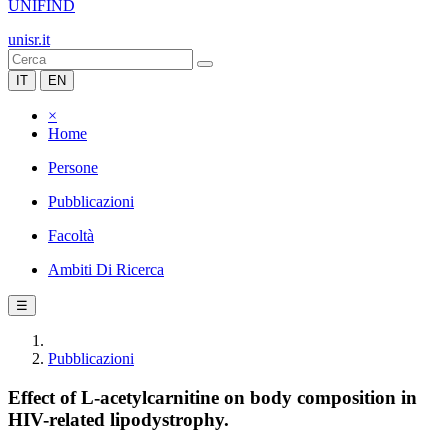
UNIFIND
unisr.it
IT
EN
×
Home
Persone
Pubblicazioni
Facoltà
Ambiti Di Ricerca
☰
Pubblicazioni
Effect of L-acetylcarnitine on body composition in
HIV-related lipodystrophy.