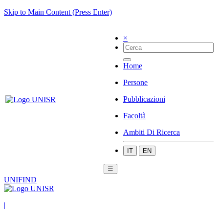
Skip to Main Content (Press Enter)
×
Home
Persone
Pubblicazioni
Facoltà
Ambiti Di Ricerca
IT
EN
☰
UNIFIND
|