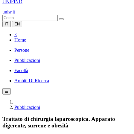
UNIFIND
unisr.it
IT
EN
×
Home
Persone
Pubblicazioni
Facoltà
Ambiti Di Ricerca
☰
Pubblicazioni
Trattato di chirurgia laparoscopica. Apparato
digerente, surrene e obesità