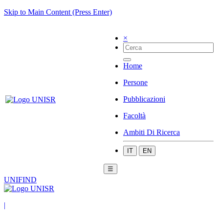
Skip to Main Content (Press Enter)
×
Home
Persone
Pubblicazioni
Facoltà
Ambiti Di Ricerca
IT
EN
☰
UNIFIND
|