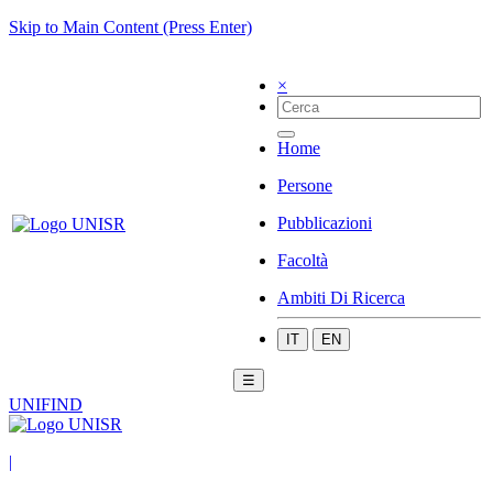
Skip to Main Content (Press Enter)
×
Home
Persone
Pubblicazioni
Facoltà
Ambiti Di Ricerca
IT
EN
☰
UNIFIND
|