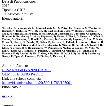
Data di Pubblicazione:
2015
Tipologia CRIS:
1.1 Articolo in rivista
Elenco autori:
Novitsky, Y; Fayezizadeh, M; Majumder, A; Yee, S; Petro, C; Orenstein, S; Woeste, G;
Reinisch, A; Bechstein, W O; Rosen, M; Carbonell, A; Cobb, W; Bauer, J; Selzer, D;
Chao, J; Harmaty, M; Poulose, B; Matthews, B; Goldblatt, M; Jacobsen, G; Rosman, C;
Hansson, B; Prabhu, A; Fathi, A; Skipworth, J; Younis, I; Floyd, D; Shankar, A; Olmi, S;
Cesana, G; Ciccarese, F; Uccelli, M; Carrieri, D; Castello, G; Legnani, G; Lyo, V; Irwin,
C; Xu, X; Harris, H; Zuvela, M; Galun, D; Petrovic, J; Palibrk, I; Koncar, I; Basaric, D;
Tian, W; Fei, Y; Pittman, M; Jones, E; Schwartz, J; Mikami, D; Perrakis, A; Knüttel, D;
Klein, P; Croner, R S; Hohenberger, W; Perrakis, E; Müller, V; Grande, M; Villa, M;
Lisi, G; Esser, A; De Sanctis, F; Petrella, G; Birolini, C; Miranda, J S; Tanaka, E Y;
Utiyama, E M; Rasslan, S; Shi, Y; Guo, X B; Zhuo, H Q; Li, L P; Liu, H J; Bauder, A;
Gerety, P; Epps, G; Pannucci, C; Fischer, J; Kovach, S
Autori di Ateneo:
CESANA GIOVANNI CARLO
OLMI STEFANO PAOLO
Link alla scheda completa:
https://iris.unisr.it/handle/20.500.11768/125001
Pubblicato in:
HERNIA
Journal