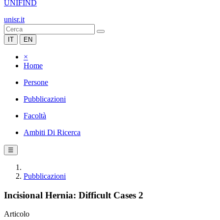
UNIFIND
unisr.it
IT
EN
×
Home
Persone
Pubblicazioni
Facoltà
Ambiti Di Ricerca
☰
Pubblicazioni
Incisional Hernia: Difficult Cases 2
Articolo