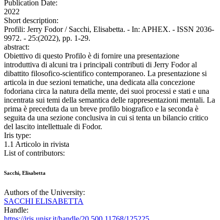
Publication Date:
2022
Short description:
Profili: Jerry Fodor / Sacchi, Elisabetta. - In: APHEX. - ISSN 2036-
9972. - 25:(2022), pp. 1-29.
abstract:
Obiettivo di questo Profilo è di fornire una presentazione
introduttiva di alcuni tra i principali contributi di Jerry Fodor al
dibattito filosofico-scientifico contemporaneo. La presentazione si
articola in due sezioni tematiche, una dedicata alla concezione
fodoriana circa la natura della mente, dei suoi processi e stati e una
incentrata sui temi della semantica delle rappresentazioni mentali. La
prima è preceduta da un breve profilo biografico e la seconda è
seguita da una sezione conclusiva in cui si tenta un bilancio critico
del lascito intellettuale di Fodor.
Iris type:
1.1 Articolo in rivista
List of contributors:
Sacchi, Elisabetta
Authors of the University:
SACCHI ELISABETTA
Handle:
https://iris.unisr.it/handle/20.500.11768/125225