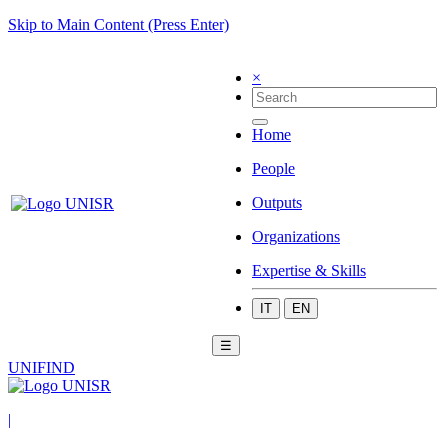
Skip to Main Content (Press Enter)
×
Home
People
Outputs
Organizations
Expertise & Skills
IT
EN
☰
UNIFIND
|