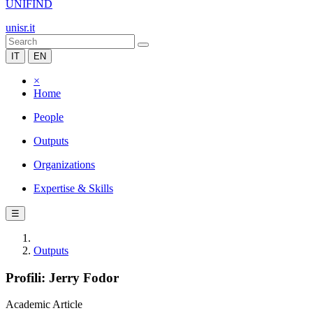
UNIFIND
unisr.it
IT
EN
×
Home
People
Outputs
Organizations
Expertise & Skills
☰
Outputs
Profili: Jerry Fodor
Academic Article