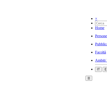
×
Home
Persone
Pubblic
Facoltà
Ambiti 
IT
E
☰