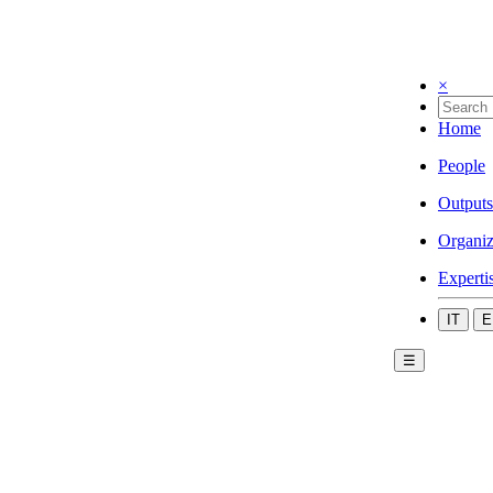
×
Home
People
Outputs
Organiz
Experti
IT
E
☰