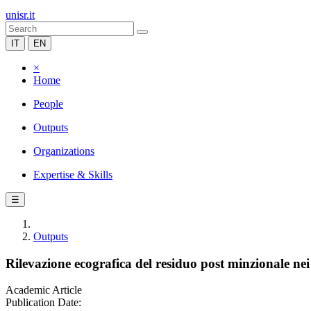
unisr.it
IT
EN
×
Home
People
Outputs
Organizations
Expertise & Skills
☰
Outputs
Rilevazione ecografica del residuo post minzionale nei 
Academic Article
Publication Date: