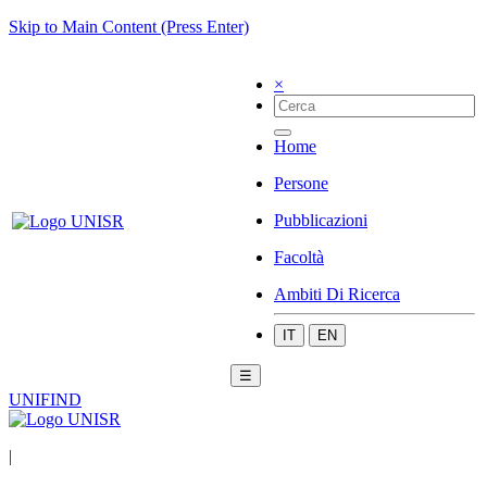
Skip to Main Content (Press Enter)
×
Home
Persone
Pubblicazioni
Facoltà
Ambiti Di Ricerca
IT
EN
☰
UNIFIND
|