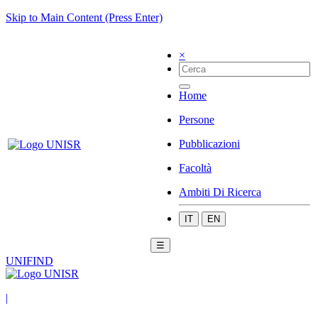
Skip to Main Content (Press Enter)
×
Home
Persone
Pubblicazioni
Facoltà
Ambiti Di Ricerca
IT
EN
☰
UNIFIND
|