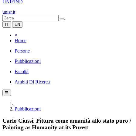
UNIFIND
unisr.it
IT
EN
×
Home
Persone
Pubblicazioni
Facoltà
Ambiti Di Ricerca
☰
Pubblicazioni
Carlo Ciussi. Pittura come umanità allo stato puro /
Painting as Humanity at its Purest