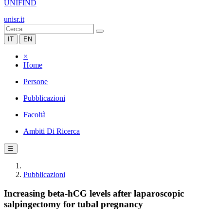
UNIFIND
unisr.it
IT
EN
×
Home
Persone
Pubblicazioni
Facoltà
Ambiti Di Ricerca
☰
Pubblicazioni
Increasing beta-hCG levels after laparoscopic
salpingectomy for tubal pregnancy