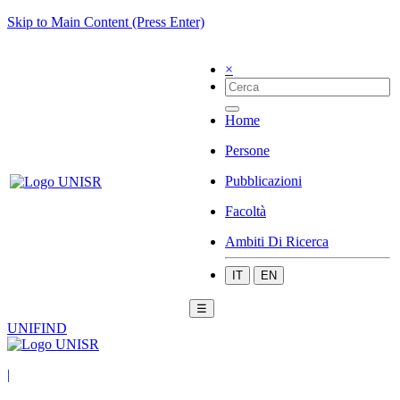
Skip to Main Content (Press Enter)
×
Home
Persone
Pubblicazioni
Facoltà
Ambiti Di Ricerca
IT
EN
☰
UNIFIND
|