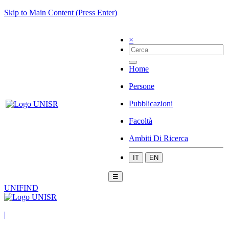
Skip to Main Content (Press Enter)
×
Home
Persone
Pubblicazioni
Facoltà
Ambiti Di Ricerca
IT
EN
☰
UNIFIND
|