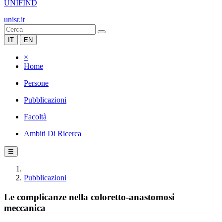
UNIFIND
unisr.it
IT
EN
×
Home
Persone
Pubblicazioni
Facoltà
Ambiti Di Ricerca
☰
Pubblicazioni
Le complicanze nella coloretto-anastomosi
meccanica