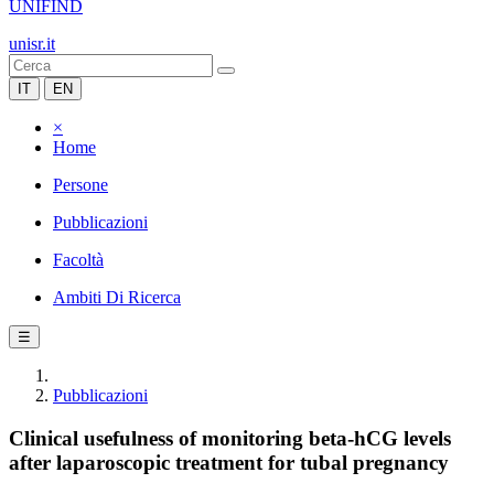
UNIFIND
unisr.it
IT
EN
×
Home
Persone
Pubblicazioni
Facoltà
Ambiti Di Ricerca
☰
Pubblicazioni
Clinical usefulness of monitoring beta-hCG levels
after laparoscopic treatment for tubal pregnancy