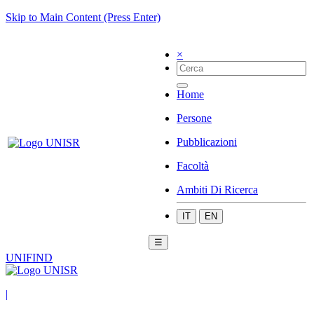
Skip to Main Content (Press Enter)
×
Home
Persone
Pubblicazioni
Facoltà
Ambiti Di Ricerca
IT
EN
☰
UNIFIND
|