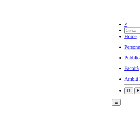
×
Home
Persone
Pubblic
Facoltà
Ambiti 
IT
E
☰