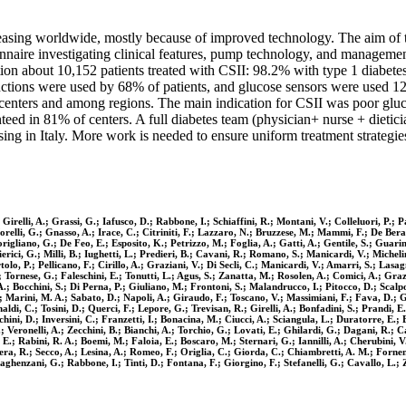
sing worldwide, mostly because of improved technology. The aim of this
nnaire investigating clinical features, pump technology, and managemen
tion about 10,152 patients treated with CSII: 98.2% with type 1 diabet
ons were used by 68% of patients, and glucose sensors were used 12 da
 centers and among regions. The main indication for CSII was poor glu
ed in 81% of centers. A full diabetes team (physician+ nurse + dieticia
sing in Italy. More work is needed to ensure uniform treatment strateg
Girelli, A.; Grassi, G.; Iafusco, D.; Rabbone, I.; Schiaffini, R.; Montani, V.; Colleluori, P.; Pa
elli, G.; Gnasso, A.; Irace, C.; Citriniti, F.; Lazzaro, N.; Bruzzese, M.; Mammi, F.; De Berard
Corigliano, G.; De Feo, E.; Esposito, K.; Petrizzo, M.; Foglia, A.; Gatti, A.; Gentile, S.; Guar
erici, G.; Milli, B.; Iughetti, L.; Predieri, B.; Cavani, R.; Romano, S.; Manicardi, V.; Micheli
o, P.; Pellicano, F.; Cirillo, A.; Graziani, V.; Di Secli, C.; Manicardi, V.; Amarri, S.; Lasagn
Tornese, G.; Faleschini, E.; Tonutti, L.; Agus, S.; Zanatta, M.; Rosolen, A.; Comici, A.; Grazian
A.; Bocchini, S.; Di Perna, P.; Giuliano, M.; Frontoni, S.; Malandrucco, I.; Pitocco, D.; Scalp
.; Marini, M. A.; Sabato, D.; Napoli, A.; Giraudo, F.; Toscano, V.; Massimiani, F.; Fava, D.; 
ldi, C.; Tosini, D.; Querci, F.; Lepore, G.; Trevisan, R.; Girelli, A.; Bonfadini, S.; Prandi, E.;
ichini, D.; Inversini, C.; Franzetti, I.; Bonacina, M.; Ciucci, A.; Sciangula, L.; Duratorre, E
.; Veronelli, A.; Zecchini, B.; Bianchi, A.; Torchio, G.; Lovati, E.; Ghilardi, G.; Dagani, R.; C
.; Rabini, R. A.; Boemi, M.; Faloia, E.; Boscaro, M.; Sternari, G.; Iannilli, A.; Cherubini, V
; Lera, R.; Secco, A.; Lesina, A.; Romeo, F.; Origlia, C.; Giorda, C.; Chiambretti, A. M.; Forne
Maghenzani, G.; Rabbone, I.; Tinti, D.; Fontana, F.; Giorgino, F.; Stefanelli, G.; Cavallo, L.;