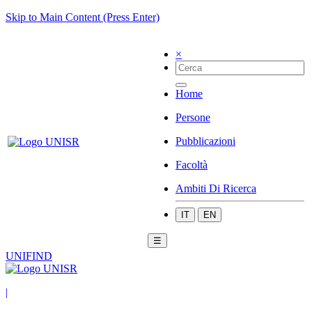
Skip to Main Content (Press Enter)
×
Home
Persone
Pubblicazioni
Facoltà
Ambiti Di Ricerca
IT
EN
☰
UNIFIND
|