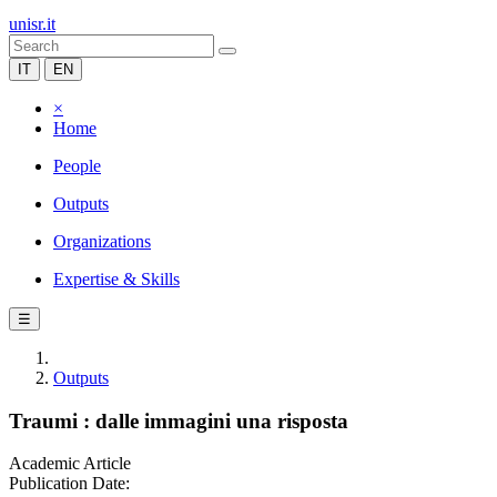
unisr.it
IT
EN
×
Home
People
Outputs
Organizations
Expertise & Skills
☰
Outputs
Traumi : dalle immagini una risposta
Academic Article
Publication Date: