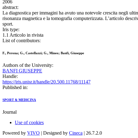
2006
abstract:
La diagnostica per immagini ha avuto una notevole crescita negli ultimi
risonanza magnetica e la tomografia computerizzata. L’articolo descrive 
sport.
Iris type:
1.1 Articolo in rivista
List of contributors:
F., Perona; G., Castellazzi; G., Mineo; Banfi, Giuseppe
Authors of the University:
BANFI GIUSEPPE
Handle:
https://iris.unisr.it/handle/20.500.11768/11147
Published in:
SPORT & MEDICINA
Journal
Use of cookies
Powered by
VIVO
| Designed by
Cineca
| 26.7.2.0