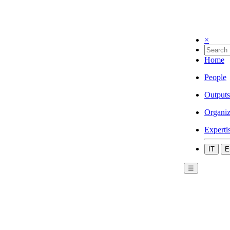
×
Home
People
Outputs
Organiz
Experti
IT
E
☰