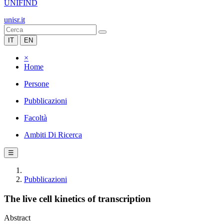
UNIFIND
unisr.it
IT
EN
×
Home
Persone
Pubblicazioni
Facoltà
Ambiti Di Ricerca
☰
Pubblicazioni
The live cell kinetics of transcription
Abstract