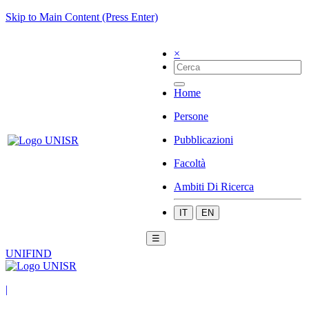
Skip to Main Content (Press Enter)
×
Home
Persone
Pubblicazioni
Facoltà
Ambiti Di Ricerca
IT
EN
☰
UNIFIND
|