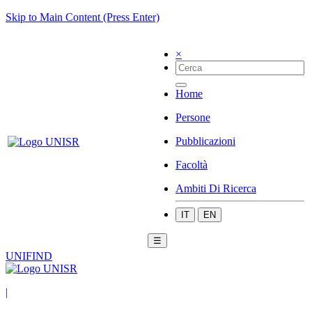
Skip to Main Content (Press Enter)
×
Home
Persone
Pubblicazioni
Facoltà
Ambiti Di Ricerca
IT
EN
☰
UNIFIND
|