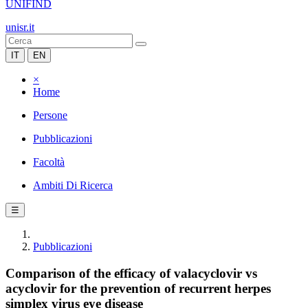
UNIFIND
unisr.it
IT
EN
×
Home
Persone
Pubblicazioni
Facoltà
Ambiti Di Ricerca
☰
Pubblicazioni
Comparison of the efficacy of valacyclovir vs
acyclovir for the prevention of recurrent herpes
simplex virus eye disease