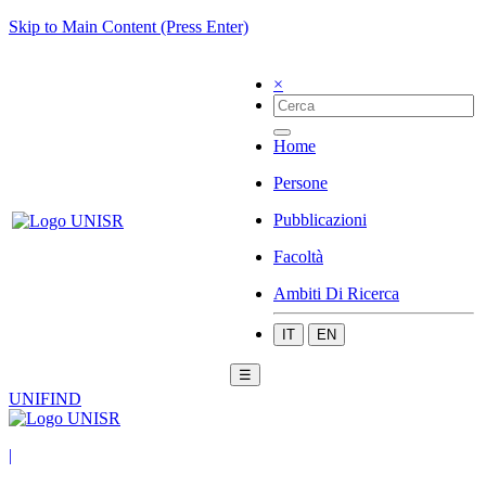
Skip to Main Content (Press Enter)
×
Home
Persone
Pubblicazioni
Facoltà
Ambiti Di Ricerca
IT
EN
☰
UNIFIND
|