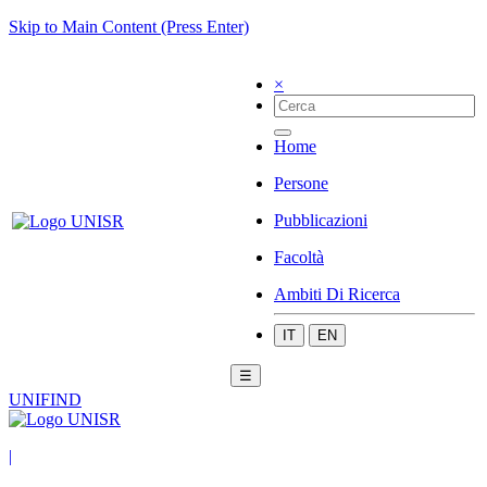
Skip to Main Content (Press Enter)
×
Home
Persone
Pubblicazioni
Facoltà
Ambiti Di Ricerca
IT
EN
☰
UNIFIND
|