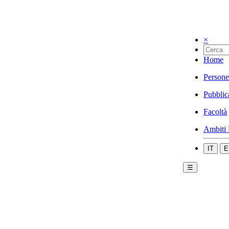
×
Home
Persone
Pubblic
Facoltà
Ambiti 
IT
E
☰