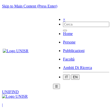
Skip to Main Content (Press Enter)
×
Home
Persone
Pubblicazioni
Facoltà
Ambiti Di Ricerca
IT
EN
☰
UNIFIND
|