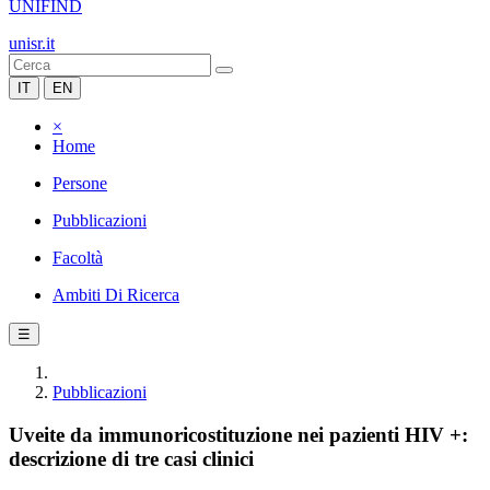
UNIFIND
unisr.it
IT
EN
×
Home
Persone
Pubblicazioni
Facoltà
Ambiti Di Ricerca
☰
Pubblicazioni
Uveite da immunoricostituzione nei pazienti HIV +:
descrizione di tre casi clinici