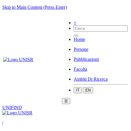
Skip to Main Content (Press Enter)
×
Home
Persone
Pubblicazioni
Facoltà
Ambiti Di Ricerca
IT
EN
☰
UNIFIND
|