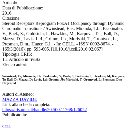
Articolo
Data di Pubblicazione:
2016
Citazione:
Steroid Receptors Reprogram FoxA1 Occupancy through Dynamic
Chromatin Transitions / Swinstead, E.e., Miranda, T.b., Paakinaho,
V., Baek, S., Goldstein, I., Hawkins, M., Karpova, T.s., Ball, D.,
Mazza, D., Lavis, L.d., Grimm, J.b., Morisaki, T., Grontved, L.,
Presman, D.m., Hager, G.l.. - In: CELL. - ISSN 0092-8674. -
165:3(2016), pp. 593-605. [10.1016/j.cell.2016.02.067]
Tipologia CRIS:
1.1 Articolo in rivista
Elenco autori:
Swinstead, Ee; Miranda, Tb; Paakinaho, V; Baek, S; Goldstein, I; Hawkins, M; Karpova,
Ts; Ball, D; Mazza, D; Lavis, Ld; Grimm, Jb; Morisaki, T; Grontved, L; Presman, Dm;
Hager, Gl
Autori di Ateneo:
MAZZA DAVIDE
Link alla scheda completa:
https://iris.unisr.it/handle/20.500.11768/126052
Pubblicato in:
CELL