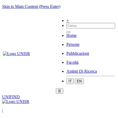
Skip to Main Content (Press Enter)
×
Home
Persone
Pubblicazioni
Facoltà
Ambiti Di Ricerca
IT
EN
☰
UNIFIND
|