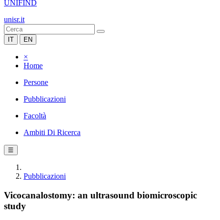
UNIFIND
unisr.it
IT
EN
×
Home
Persone
Pubblicazioni
Facoltà
Ambiti Di Ricerca
☰
Pubblicazioni
Vicocanalostomy: an ultrasound biomicroscopic
study