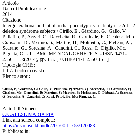
Articolo
Data di Pubblicazione:
2014
Citazione:
Intergenerational and intrafamilial phenotypic variability in 22q11.2
deletion syndrome subjects / Cirillo, E., Giardino, G., Gallo, V.,
Puliafito, P., Azzari, C., Bacchetta, R., Cardinale, F., Cicalese, M.p.,
Consolini, R., Martino, S., Martire, B., Molinatto, C., Plebani, A.,
Scarano, G., Soresina, A., Cancrini, C., Rossi, P., Digilio, M.c.,
Pignata, C.. - In: BMC MEDICAL GENETICS. - ISSN 1471-
2350. - 15:(2014), pp. 1-8. [10.1186/1471-2350-15-1]
Tipologia CRIS:
1.1 Articolo in rivista
Elenco autori:
Cirillo, E; Giardino, G; Gallo, V; Puliafito, P; Azzari, C; Bacchetta, R; Cardinale, F;
Cicalese, Mp; Consolini, R; Martino, S; Martire, B; Molinatto, C; Plebani, A; Scarano,
G; Soresina, A; Cancrini, C; Rossi, P; Digilio, Mc; Pignata, C.
Autori di Ateneo:
CICALESE MARIA PIA
Link alla scheda completa:
https://iris.unisr.it/handle/20.500.11768/126083
Pubblicato in: