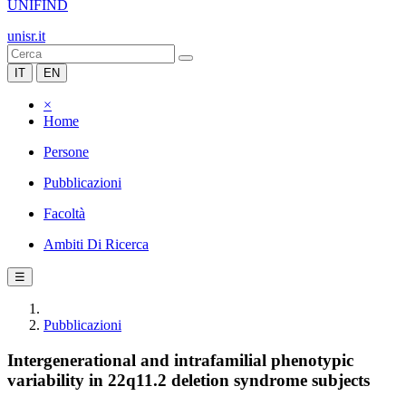
UNIFIND
unisr.it
IT
EN
×
Home
Persone
Pubblicazioni
Facoltà
Ambiti Di Ricerca
☰
Pubblicazioni
Intergenerational and intrafamilial phenotypic
variability in 22q11.2 deletion syndrome subjects