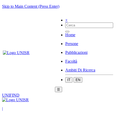
Skip to Main Content (Press Enter)
×
Home
Persone
Pubblicazioni
Facoltà
Ambiti Di Ricerca
IT
EN
☰
UNIFIND
|