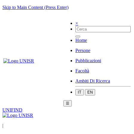
Skip to Main Content (Press Enter)
×
Home
Persone
Pubblicazioni
Facoltà
Ambiti Di Ricerca
IT
EN
☰
UNIFIND
|