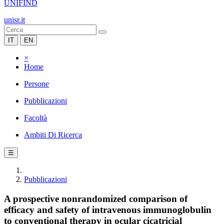
UNIFIND
unisr.it
IT
EN
×
Home
Persone
Pubblicazioni
Facoltà
Ambiti Di Ricerca
☰
Pubblicazioni
A prospective nonrandomized comparison of
efficacy and safety of intravenous immunoglobulin
to conventional therapy in ocular cicatricial