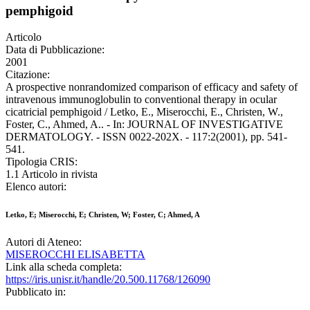
pemphigoid
Articolo
Data di Pubblicazione:
2001
Citazione:
A prospective nonrandomized comparison of efficacy and safety of
intravenous immunoglobulin to conventional therapy in ocular
cicatricial pemphigoid / Letko, E., Miserocchi, E., Christen, W.,
Foster, C., Ahmed, A.. - In: JOURNAL OF INVESTIGATIVE
DERMATOLOGY. - ISSN 0022-202X. - 117:2(2001), pp. 541-
541.
Tipologia CRIS:
1.1 Articolo in rivista
Elenco autori:
Letko, E; Miserocchi, E; Christen, W; Foster, C; Ahmed, A
Autori di Ateneo:
MISEROCCHI ELISABETTA
Link alla scheda completa:
https://iris.unisr.it/handle/20.500.11768/126090
Pubblicato in: