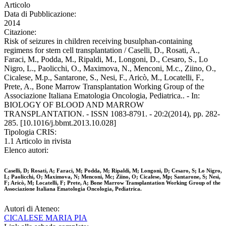
Articolo
Data di Pubblicazione:
2014
Citazione:
Risk of seizures in children receiving busulphan-containing
regimens for stem cell transplantation / Caselli, D., Rosati, A.,
Faraci, M., Podda, M., Ripaldi, M., Longoni, D., Cesaro, S., Lo
Nigro, L., Paolicchi, O., Maximova, N., Menconi, M.c., Ziino, O.,
Cicalese, M.p., Santarone, S., Nesi, F., Aricò, M., Locatelli, F.,
Prete, A., Bone Marrow Transplantation Working Group of the
Associazione Italiana Ematologia Oncologia, Pediatrica.. - In:
BIOLOGY OF BLOOD AND MARROW
TRANSPLANTATION. - ISSN 1083-8791. - 20:2(2014), pp. 282-
285. [10.1016/j.bbmt.2013.10.028]
Tipologia CRIS:
1.1 Articolo in rivista
Elenco autori:
Caselli, D; Rosati, A; Faraci, M; Podda, M; Ripaldi, M; Longoni, D; Cesaro, S; Lo Nigro,
L; Paolicchi, O; Maximova, N; Menconi, Mc; Ziino, O; Cicalese, Mp; Santarone, S; Nesi,
F; Aricò, M; Locatelli, F; Prete, A; Bone Marrow Transplantation Working Group of the
Associazione Italiana Ematologia Oncologia, Pediatrica.
Autori di Ateneo:
CICALESE MARIA PIA