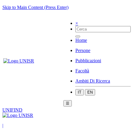
Skip to Main Content (Press Enter)
×
Home
Persone
Pubblicazioni
Facoltà
Ambiti Di Ricerca
IT
EN
☰
UNIFIND
|