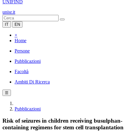
UNIFIND
unisr.it
IT
EN
×
Home
Persone
Pubblicazioni
Facoltà
Ambiti Di Ricerca
☰
Pubblicazioni
Risk of seizures in children receiving busulphan-
containing regimens for stem cell transplantation