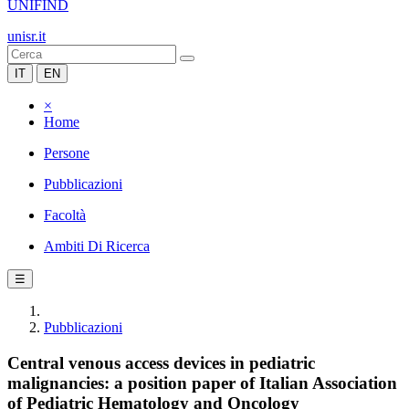
UNIFIND
unisr.it
IT
EN
×
Home
Persone
Pubblicazioni
Facoltà
Ambiti Di Ricerca
☰
Pubblicazioni
Central venous access devices in pediatric
malignancies: a position paper of Italian Association
of Pediatric Hematology and Oncology