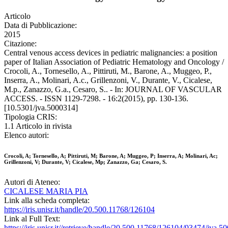
Articolo
Data di Pubblicazione:
2015
Citazione:
Central venous access devices in pediatric malignancies: a position
paper of Italian Association of Pediatric Hematology and Oncology /
Crocoli, A., Tornesello, A., Pittiruti, M., Barone, A., Muggeo, P.,
Inserra, A., Molinari, A.c., Grillenzoni, V., Durante, V., Cicalese,
M.p., Zanazzo, G.a., Cesaro, S.. - In: JOURNAL OF VASCULAR
ACCESS. - ISSN 1129-7298. - 16:2(2015), pp. 130-136.
[10.5301/jva.5000314]
Tipologia CRIS:
1.1 Articolo in rivista
Elenco autori:
Crocoli, A; Tornesello, A; Pittiruti, M; Barone, A; Muggeo, P; Inserra, A; Molinari, Ac;
Grillenzoni, V; Durante, V; Cicalese, Mp; Zanazzo, Ga; Cesaro, S.
Autori di Ateneo:
CICALESE MARIA PIA
Link alla scheda completa:
https://iris.unisr.it/handle/20.500.11768/126104
Link al Full Text:
https://iris.unisr.it//retrieve/handle/20.500.11768/126104/93474/jva.