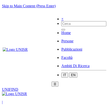
Skip to Main Content (Press Enter)
×
Home
Persone
Pubblicazioni
Facoltà
Ambiti Di Ricerca
IT
EN
☰
UNIFIND
|