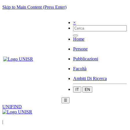
Skip to Main Content (Press Enter)
×
Home
Persone
Pubblicazioni
Facoltà
Ambiti Di Ricerca
IT
EN
☰
UNIFIND
|