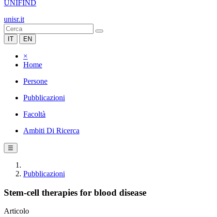
UNIFIND
unisr.it
IT
EN
×
Home
Persone
Pubblicazioni
Facoltà
Ambiti Di Ricerca
☰
Pubblicazioni
Stem-cell therapies for blood disease
Articolo