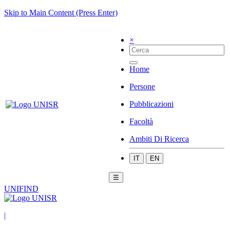
Skip to Main Content (Press Enter)
×
Home
Persone
Pubblicazioni
Facoltà
Ambiti Di Ricerca
IT
EN
☰
UNIFIND
|