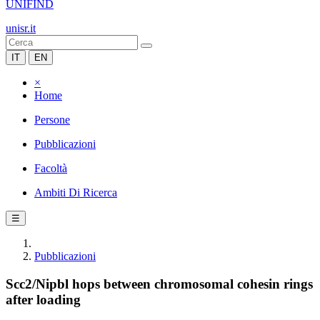
UNIFIND
unisr.it
IT
EN
×
Home
Persone
Pubblicazioni
Facoltà
Ambiti Di Ricerca
☰
Pubblicazioni
Scc2/Nipbl hops between chromosomal cohesin rings
after loading