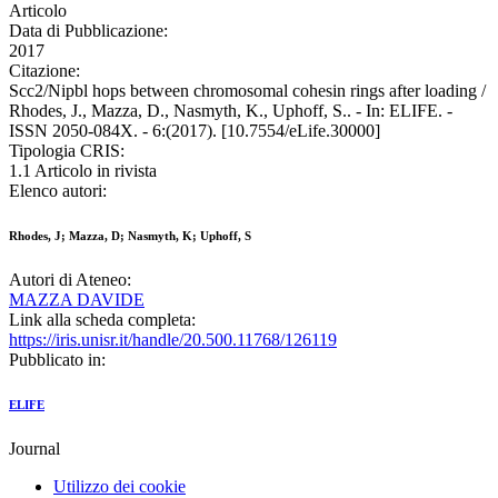
Articolo
Data di Pubblicazione:
2017
Citazione:
Scc2/Nipbl hops between chromosomal cohesin rings after loading /
Rhodes, J., Mazza, D., Nasmyth, K., Uphoff, S.. - In: ELIFE. -
ISSN 2050-084X. - 6:(2017). [10.7554/eLife.30000]
Tipologia CRIS:
1.1 Articolo in rivista
Elenco autori:
Rhodes, J; Mazza, D; Nasmyth, K; Uphoff, S
Autori di Ateneo:
MAZZA DAVIDE
Link alla scheda completa:
https://iris.unisr.it/handle/20.500.11768/126119
Pubblicato in:
ELIFE
Journal
Utilizzo dei cookie