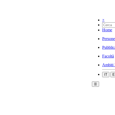
×
Home
Persone
Pubblic
Facoltà
Ambiti 
IT
E
☰