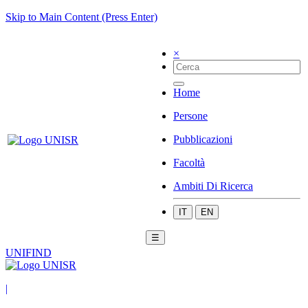
Skip to Main Content (Press Enter)
×
Home
Persone
Pubblicazioni
Facoltà
Ambiti Di Ricerca
IT
EN
☰
UNIFIND
|