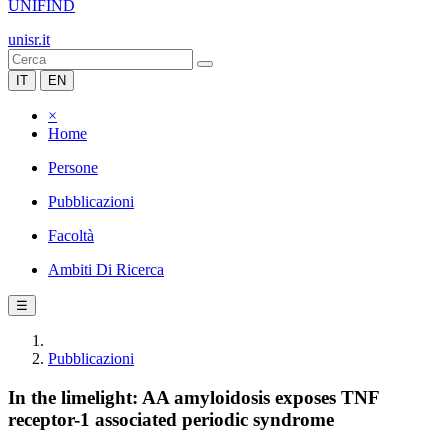
UNIFIND
unisr.it
IT
EN
×
Home
Persone
Pubblicazioni
Facoltà
Ambiti Di Ricerca
☰
Pubblicazioni
In the limelight: AA amyloidosis exposes TNF
receptor-1 associated periodic syndrome