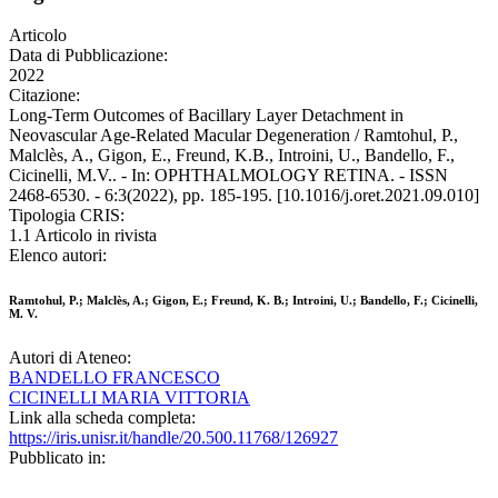
Articolo
Data di Pubblicazione:
2022
Citazione:
Long-Term Outcomes of Bacillary Layer Detachment in
Neovascular Age-Related Macular Degeneration / Ramtohul, P.,
Malclès, A., Gigon, E., Freund, K.B., Introini, U., Bandello, F.,
Cicinelli, M.V.. - In: OPHTHALMOLOGY RETINA. - ISSN
2468-6530. - 6:3(2022), pp. 185-195. [10.1016/j.oret.2021.09.010]
Tipologia CRIS:
1.1 Articolo in rivista
Elenco autori:
Ramtohul, P.; Malclès, A.; Gigon, E.; Freund, K. B.; Introini, U.; Bandello, F.; Cicinelli,
M. V.
Autori di Ateneo:
BANDELLO FRANCESCO
CICINELLI MARIA VITTORIA
Link alla scheda completa:
https://iris.unisr.it/handle/20.500.11768/126927
Pubblicato in: