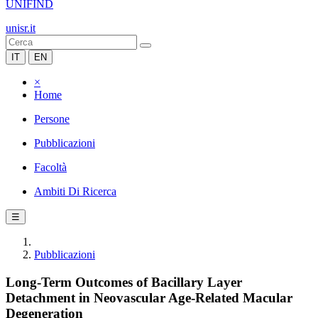
UNIFIND
unisr.it
IT
EN
×
Home
Persone
Pubblicazioni
Facoltà
Ambiti Di Ricerca
☰
Pubblicazioni
Long-Term Outcomes of Bacillary Layer
Detachment in Neovascular Age-Related Macular
Degeneration