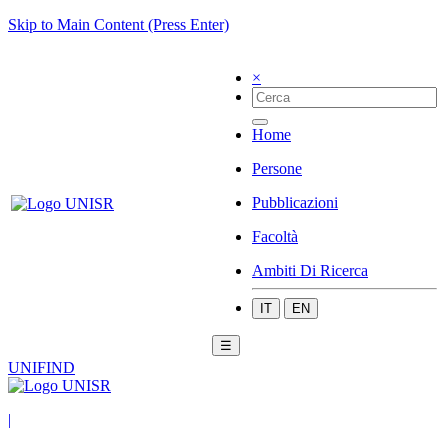
Skip to Main Content (Press Enter)
×
Home
Persone
Pubblicazioni
Facoltà
Ambiti Di Ricerca
IT
EN
☰
UNIFIND
|