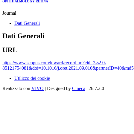
OPHTHALMOLOGY RETINA
Journal
Dati Generali
Dati Generali
URL
https://www.scopus.com/inward/record.uri?eid=2-s2.0-
85121754081&doi=10.1016/j.oret.2021.09.010&partnerID=40&md5
Utilizzo dei cookie
Realizzato con
VIVO
| Designed by
Cineca
| 26.7.2.0