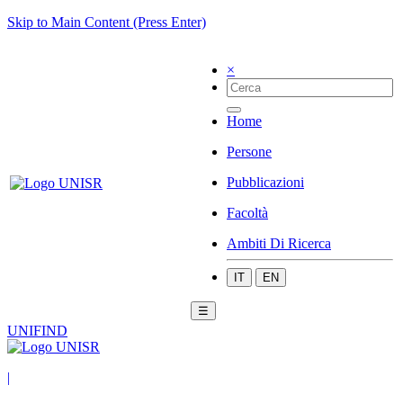
Skip to Main Content (Press Enter)
×
Home
Persone
Pubblicazioni
Facoltà
Ambiti Di Ricerca
IT
EN
☰
UNIFIND
|