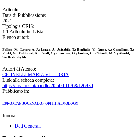
Articolo
Data di Pubblicazione:
2021
Tipologia CRIS:
1.1 Articolo in rivista
Elenco autori:
Fallico, M.; Lotery, A. J.; Longo, A.; Avitabile, T.; Bonfiglio, V.; Russo, A.; Castellino, N.;
Parisi, G.; Pulvirenti, A.; Eandi, C.; Cennamo, G.; Furino, C.; Cicinelli, M. V.; Alovisi,
C.; Reibaldi, M.
Autori di Ateneo:
CICINELLI MARIA VITTORIA
Link alla scheda completa:
https://iris.unisr.it/handle/20.500.11768/126930
Pubblicato in:
EUROPEAN JOURNAL OF OPHTHALMOLOGY
Journal
Dati Generali