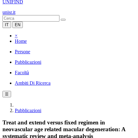
UNIFIND
unisr.it
IT
EN
×
Home
Persone
Pubblicazioni
Facoltà
Ambiti Di Ricerca
☰
Pubblicazioni
Treat and extend versus fixed regimen in
neovascular age related macular degeneration: A
systematic review and meta-analysis