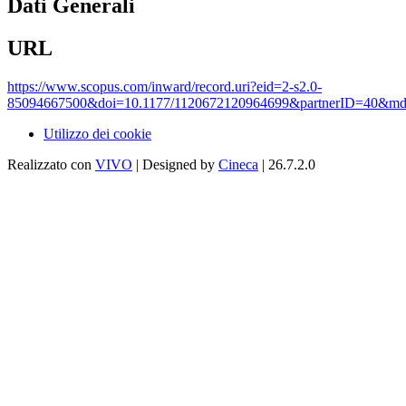
Dati Generali
URL
https://www.scopus.com/inward/record.uri?eid=2-s2.0-
85094667500&doi=10.1177/1120672120964699&partnerID=40&md
Utilizzo dei cookie
Realizzato con
VIVO
| Designed by
Cineca
| 26.7.2.0