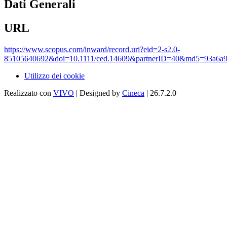
Dati Generali
URL
https://www.scopus.com/inward/record.uri?eid=2-s2.0-
85105640692&doi=10.1111/ced.14609&partnerID=40&md5=93a6a
Utilizzo dei cookie
Realizzato con
VIVO
| Designed by
Cineca
| 26.7.2.0