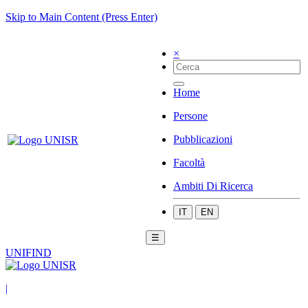
Skip to Main Content (Press Enter)
×
Home
Persone
Pubblicazioni
Facoltà
Ambiti Di Ricerca
IT
EN
☰
UNIFIND
|