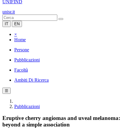
UNIFIND
unisr.it
IT
EN
×
Home
Persone
Pubblicazioni
Facoltà
Ambiti Di Ricerca
☰
Pubblicazioni
Eruptive cherry angiomas and uveal melanoma:
beyond a simple association