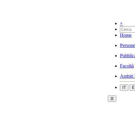
×
Home
Persone
Pubblic
Facoltà
Ambiti 
IT
E
☰