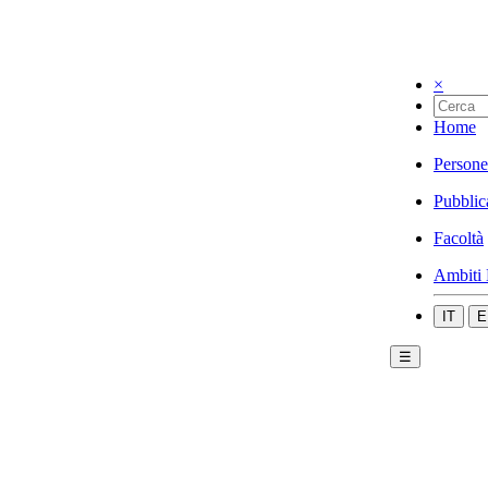
×
Home
Persone
Pubblic
Facoltà
Ambiti 
IT
E
☰