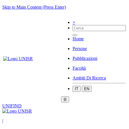
Skip to Main Content (Press Enter)
×
Home
Persone
Pubblicazioni
Facoltà
Ambiti Di Ricerca
IT
EN
☰
UNIFIND
|