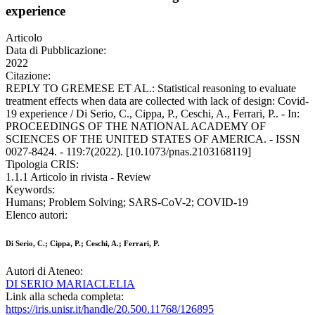
experience
Articolo
Data di Pubblicazione:
2022
Citazione:
REPLY TO GREMESE ET AL.: Statistical reasoning to evaluate
treatment effects when data are collected with lack of design: Covid-
19 experience / Di Serio, C., Cippa, P., Ceschi, A., Ferrari, P.. - In:
PROCEEDINGS OF THE NATIONAL ACADEMY OF
SCIENCES OF THE UNITED STATES OF AMERICA. - ISSN
0027-8424. - 119:7(2022). [10.1073/pnas.2103168119]
Tipologia CRIS:
1.1.1 Articolo in rivista - Review
Keywords:
Humans; Problem Solving; SARS-CoV-2; COVID-19
Elenco autori:
Di Serio, C.; Cippa, P.; Ceschi, A.; Ferrari, P.
Autori di Ateneo:
DI SERIO MARIACLELIA
Link alla scheda completa:
https://iris.unisr.it/handle/20.500.11768/126895