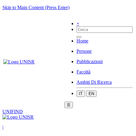
Skip to Main Content (Press Enter)
×
Home
Persone
Pubblicazioni
Facoltà
Ambiti Di Ricerca
IT
EN
☰
UNIFIND
|