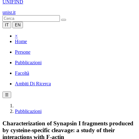
UNIFIND
unisr.it
IT
EN
×
Home
Persone
Pubblicazioni
Facoltà
Ambiti Di Ricerca
☰
Pubblicazioni
Characterization of Synapsin I fragments produced
by cysteine-specific cleavage: a study of their
interactions with F-actin