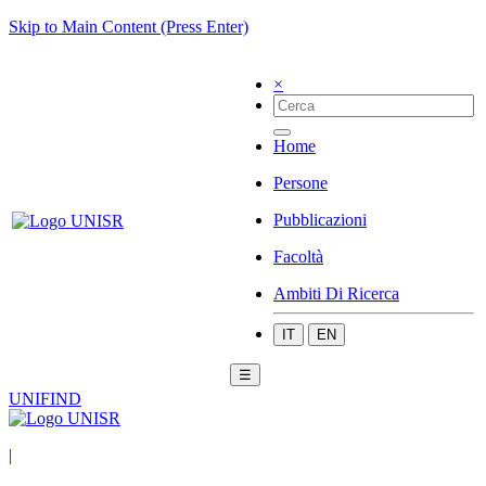
Skip to Main Content (Press Enter)
×
Home
Persone
Pubblicazioni
Facoltà
Ambiti Di Ricerca
IT
EN
☰
UNIFIND
|